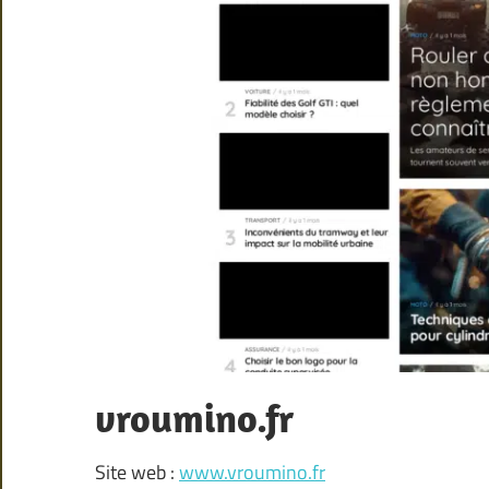
vroumino.fr
Site web :
www.vroumino.fr